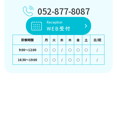
052-877-8087
Reception
WEB受付
診察時間
月
火
水
木
金
土
日/祝
9:00〜12:00
○
○
/
○
○
○
/
16:30〜19:00
○
○
/
○
○
/
/