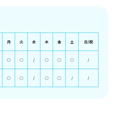
月
火
水
木
金
土
日/祝
○
○
/
○
○
○
/
○
○
/
○
○
/
/