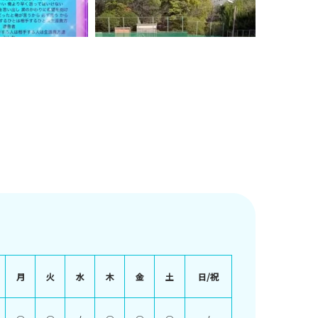
月
火
水
木
金
土
日/祝