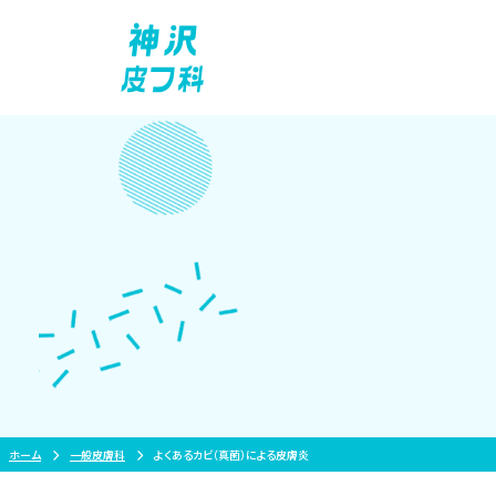
Skip
to
content
ホーム
一般皮膚科
よくあるカビ（真菌）による皮膚炎