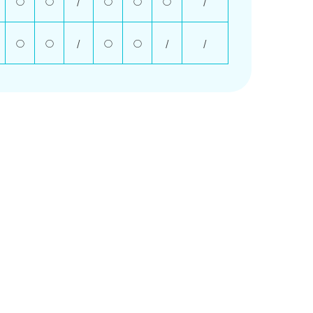
○
○
/
○
○
○
/
○
○
/
○
○
/
/