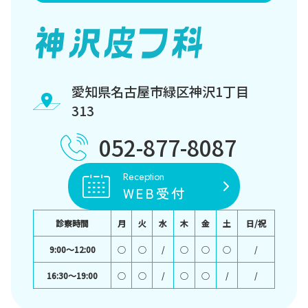
愛知県名古屋市緑区神沢1丁目
313
052-877-8087
Reception
WEB受付
診察時間
月
火
水
木
金
土
日/祝
9:00〜12:00
○
○
/
○
○
○
/
16:30〜19:00
○
○
/
○
○
/
/